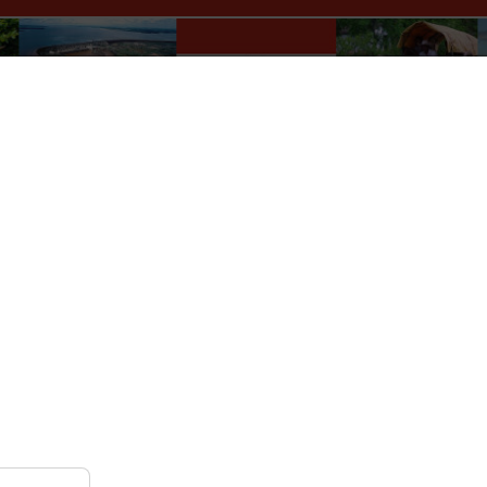
Paraguay Info Portal
lles
Wer macht was?
Kultur
Auskünfte
Verkehr
r
Nach Monat
Nach Woche
Heute
Gehe zu Monat
Mittwoch, 08. Januar 2025