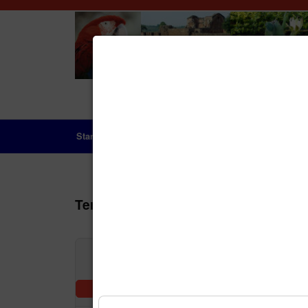
Startseite
Das Land
Geschichte
Aktue
Terminkalender
Nach Jah
Vorheriger Tag