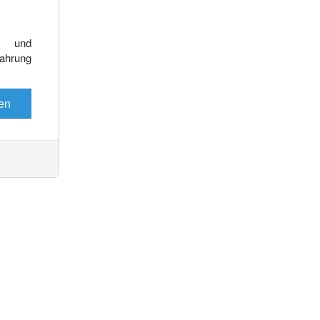
Es wurden keine Events gefunden
e und
fahrung
en