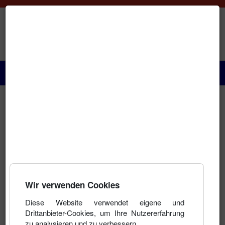
Paraguay Info Portal
Startseite
Terminkalender
Das Land
Geschichte
Nach Jahr
Nach Monat
Nach Woche
Heute
Gehe zu Monat
Aktuelles
Wir verwenden Cookies
Wer macht was?
Diese Website verwendet eigene und
Drittanbieter-Cookies, um Ihre Nutzererfahrung
zu analysieren und zu verbessern.
Kultur