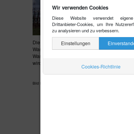
Wir verwenden Cookies
Diese Website verwendet eigen
Drittanbieter-Cookies, um Ihre Nutzerer
zu analysieren und zu verbessern.
Die Stromproduktion geschieht in Paragua
Einstellungen
Einverstand
Wasserkraftwerk der Welt, welches je zur Hälfte
Wasserkraftwerke. Nur ein sehr geringer Teil d
wird exportiert und stellt einen wichtigen Exporta
Cookies-Richtlinie
Bild Foz do Iguaçu Brazil: Urheber Rillke Wikipedia