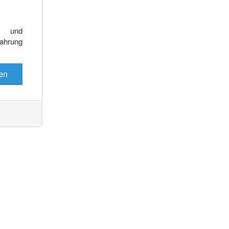
e und
fahrung
y fast ausschließlich durch Wasserkraft. Neben dem gr
en
 Paraguay und Brasilien gehört, gibt es noch einige weitere kl
es Stromes wird im Land selbst verbraucht, der weitaus größer
rtikel dar.