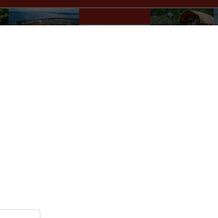
Paraguay Info Portal
lles
Wer macht was?
Kultur
Auskünfte
Verkehr
Elektrizität