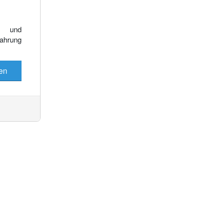
Es wurden keine Events gefunden
e und
fahrung
en