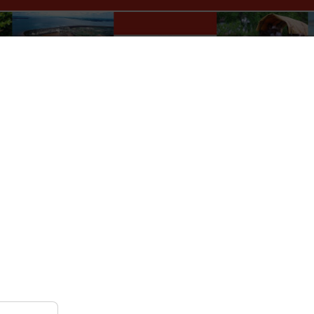
Paraguay Info Portal
lles
Wer macht was?
Kultur
Auskünfte
Verkehr
r
Nach Monat
Nach Woche
Heute
Gehe zu Monat
Montag, 06. Januar 2025