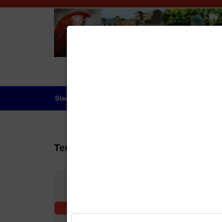
Startseite
Das Land
Geschichte
Aktue
Terminkalender
Nach Jah
Vorheriger Tag