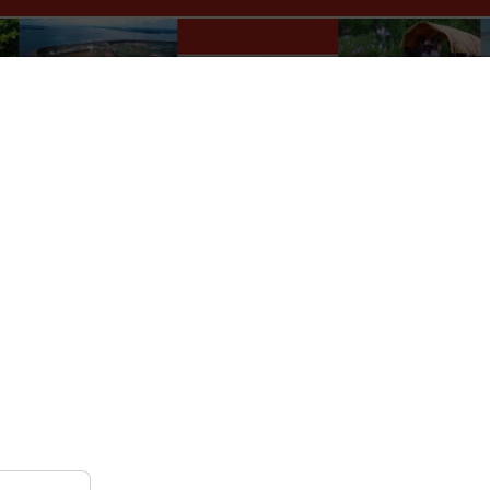
Paraguay Info Portal
lles
Wer macht was?
Kultur
Auskünfte
Verkehr
r
Nach Monat
Nach Woche
Heute
Gehe zu Monat
Sonntag, 05. Januar 2025