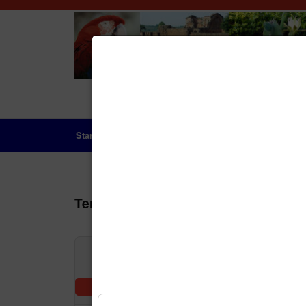
Startseite
Das Land
Geschichte
Aktue
Terminkalender
Nach Jah
Vorheriger Tag