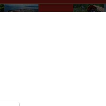
Paraguay Info Portal
lles
Wer macht was?
Kultur
Auskünfte
Verkehr
r
Nach Monat
Nach Woche
Heute
Gehe zu Monat
Freitag, 31. Januar 2025