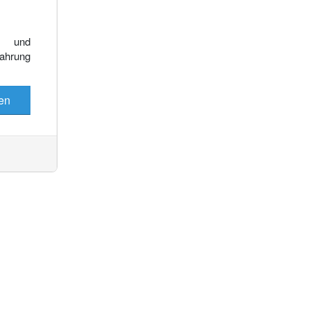
Es wurden keine Events gefunden
e und
fahrung
en