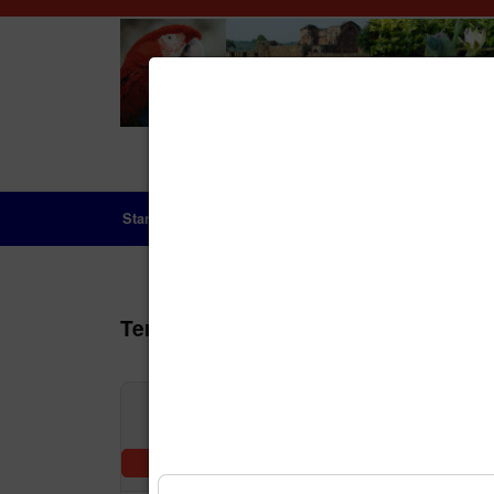
Startseite
Das Land
Geschichte
Aktue
Terminkalender
Nach Jah
Vorheriger Tag