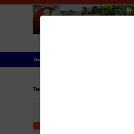
Startseite
Das Land
Geschichte
Aktue
Terminkalender
Nach Jah
Vorherige Woche