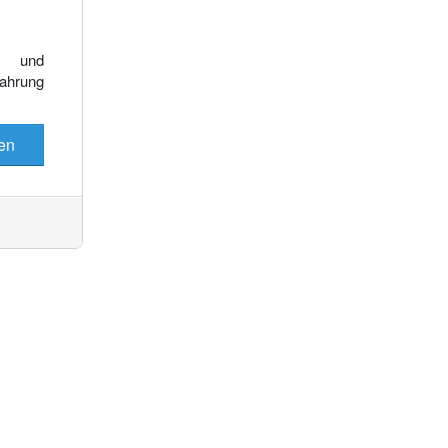
Es wurden keine Events gefunden
e und
fahrung
en