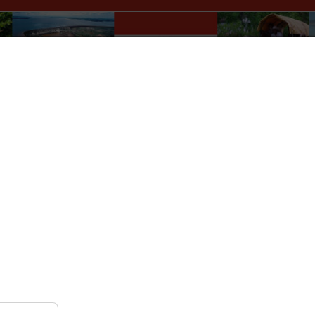
Paraguay Info Portal
lles
Wer macht was?
Kultur
Auskünfte
Verkehr
r
Nach Monat
Nach Woche
Heute
Gehe zu Monat
27 April - 03 Mai, 2026