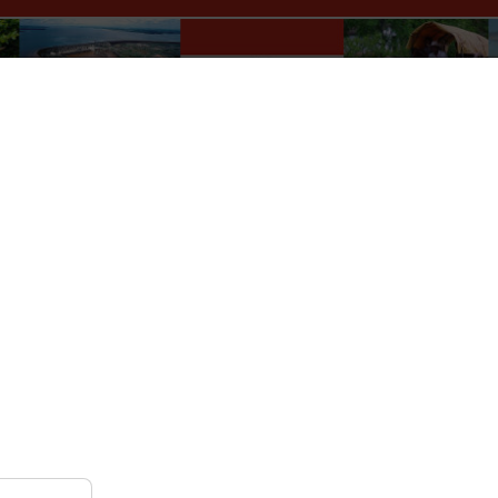
Paraguay Info Portal
lles
Wer macht was?
Kultur
Auskünfte
Verkehr
r
Nach Monat
Nach Woche
Heute
Gehe zu Monat
20 - 26 April, 2026