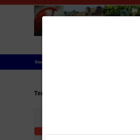
Startseite
Das Land
Geschichte
Aktue
Terminkalender
Nach Jah
Vorherige Woche