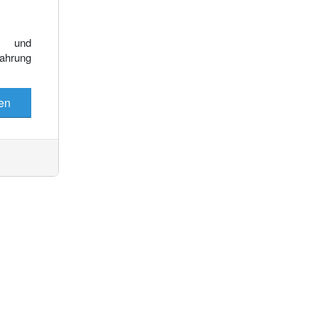
Es wurden keine Events gefunden
e und
fahrung
en