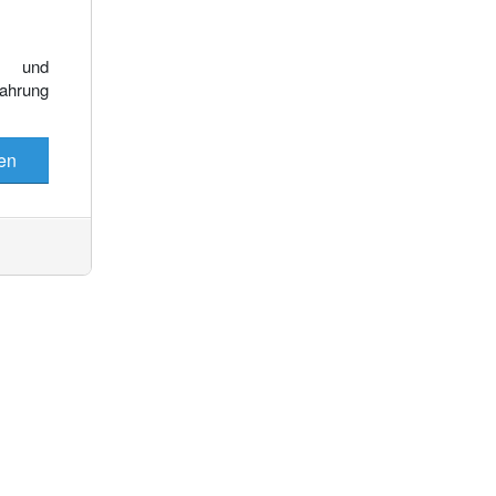
Es wurden keine Events gefunden
e und
fahrung
en