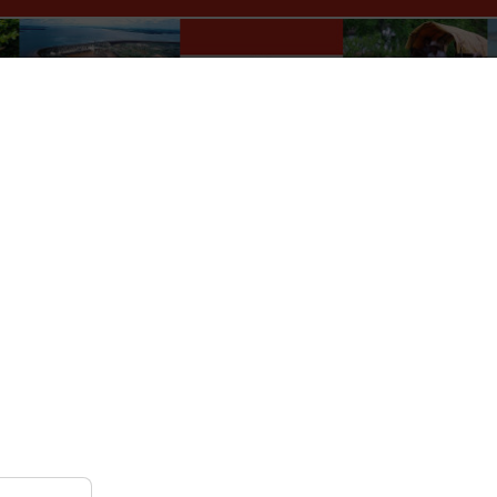
Paraguay Info Portal
lles
Wer macht was?
Kultur
Auskünfte
Verkehr
r
Nach Monat
Nach Woche
Heute
Gehe zu Monat
Dienstag, 21. Januar 2025