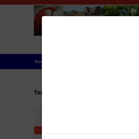
Startseite
Das Land
Geschichte
Aktue
Terminkalender
Nach Jah
Vorheriger Tag