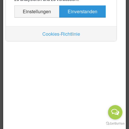
Es wurden keine Events gefunden
Einstellungen
Einverstanden
Auskünfte
Limite der Paginierungsliste
1 - 0 / 0 Einträge
Verkehr
Anzeige #
Cookies-Richtlinie
Wirtschaft
Wochenmärkte
Kino
Messen
Vorträge
Gastronomie
Musik / Literatur
Ortsfest
Alle Kategorien ...