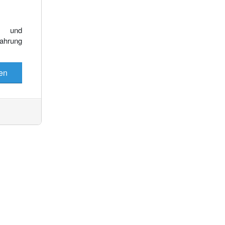
Es wurden keine Events gefunden
e und
fahrung
en