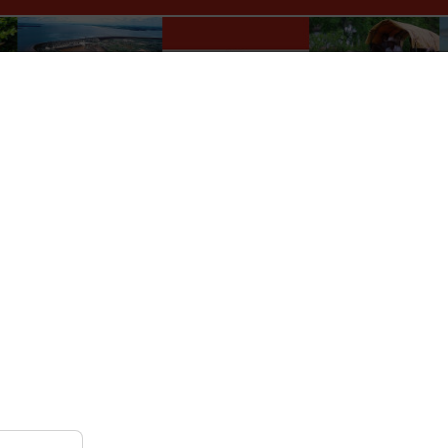
Paraguay Info Portal
lles
Wer macht was?
Kultur
Auskünfte
Verkehr
r
Nach Monat
Nach Woche
Heute
Gehe zu Monat
Donnerstag, 02. Januar 2025