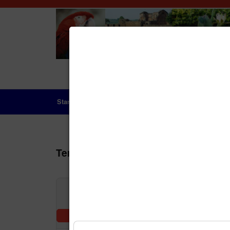
Startseite
Das Land
Geschichte
Aktue
Terminkalender
Nach Jah
Vorheriger Tag