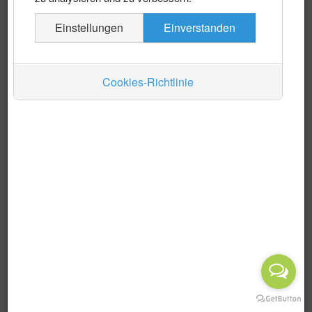
Es wurden keine Events gefunden
Einstellungen
Einverstanden
Auskünfte
Limite der Paginierungsliste
1 - 0 / 0 Einträge
Verkehr
Anzeige #
Cookies-Richtlinie
Wirtschaft
Musik / Literatur
Alle Kategorien ...