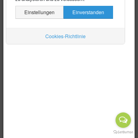
Es wurden keine Events gefunden
Einstellungen
Einverstanden
Auskünfte
Limite der Paginierungsliste
1 - 0 / 0 Einträge
Verkehr
Anzeige #
Cookies-Richtlinie
Wirtschaft
Kino
Alle Kategorien ...