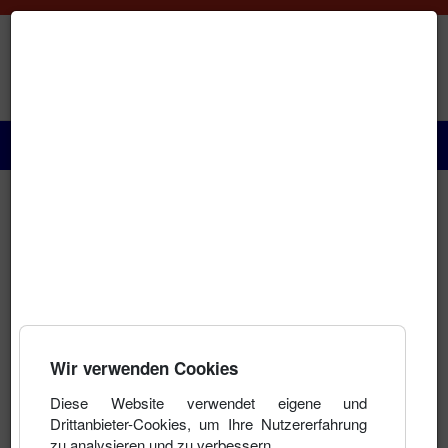
Paraguay Info Portal
Startseite
Immobilien
Das Land
Auskünfte
Geschichte
Zum Hauptmenü
Aktuelles
Wir verwenden Cookies
Behörden, Konsulate etc.
Wer macht was?
Diese Website verwendet eigene und
Einkaufen
Drittanbieter-Cookies, um Ihre Nutzererfahrung
zu analysieren und zu verbessern.
Kultur