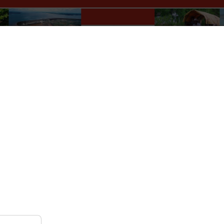
Paraguay Info Portal
lles
Wer macht was?
Kultur
Auskünfte
Verkehr
r
Nach Monat
Nach Woche
Heute
Gehe zu Monat
Samstag, 13. Juni 2026