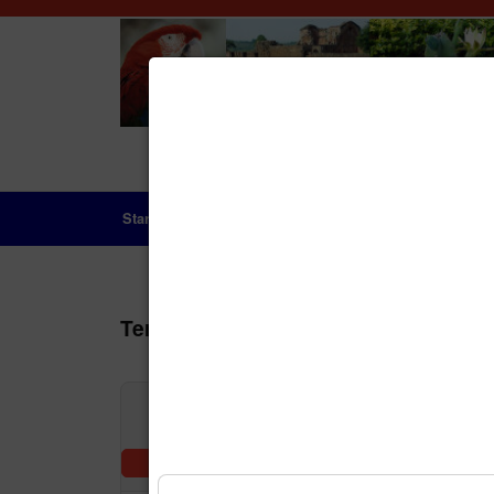
Startseite
Das Land
Geschichte
Aktue
Terminkalender
Nach Jah
Vorheriger Tag