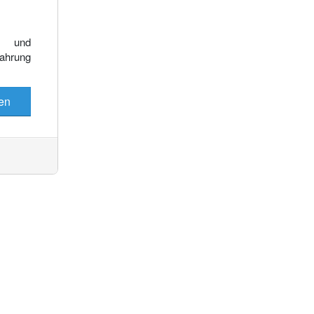
Es wurden keine Events gefunden
e und
fahrung
en