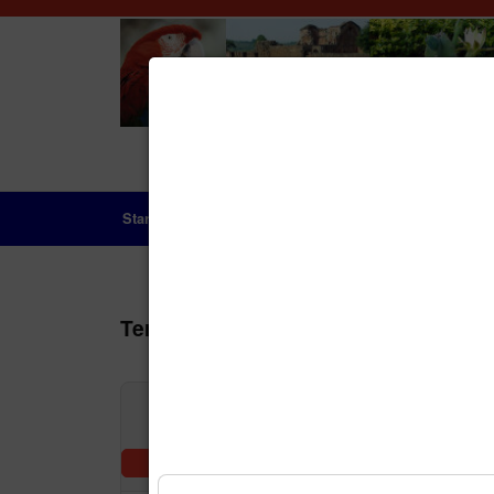
Startseite
Das Land
Geschichte
Aktue
Terminkalender
Nach Jah
Vorheriger Tag