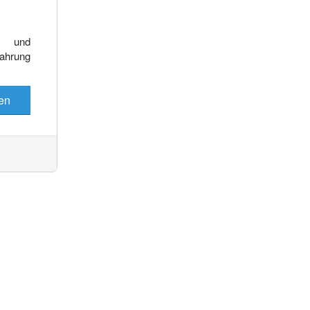
Es wurden keine Events gefunden
e und
fahrung
en