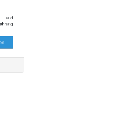
Es wurden keine Events gefunden
e und
fahrung
en