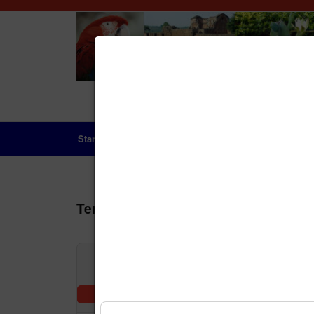
Startseite
Das Land
Geschichte
Aktue
Terminkalender
Nach Jah
Vorheriger Tag