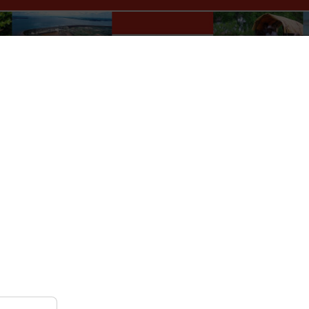
Paraguay Info Portal
lles
Wer macht was?
Kultur
Auskünfte
Verkehr
r
Nach Monat
Nach Woche
Heute
Gehe zu Monat
Dienstag, 07. April 2026