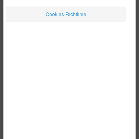
Juan de Mena
Loma Grande
Cookies-Richtlinie
Mbocayaty del Yhaguy
Nueva Colombia
Piribebuy
Primero de Marzo
San Bernardino
San José Obrero
Santa Elena
Tobatí
Valenzuela
Bildquelle: Wikipedia, Urheber:
TUBS
Das Land