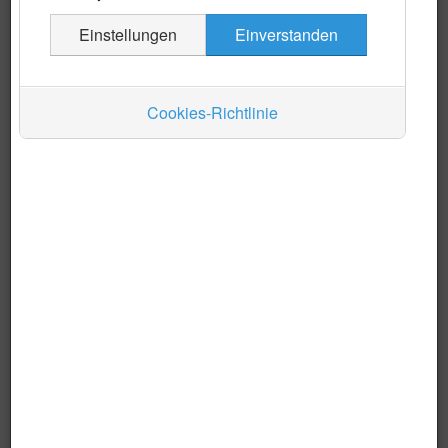
Guarambaré
Einstellungen
Einverstanden
Itá
Itauguá
Juan Augusto Saldívar
Cookies-Richtlinie
Lambaré
Limpio
Luque
Mariano Roque Alonso
Ñemby
Nueva Italia
San Antonio
San Lorenzo
Villa Elisa
Villeta
Ypacaraí
Ypané