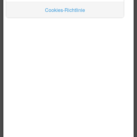
Cookies-Richtlinie
Auskünfte
Zum Hauptmenü
Behörden, Konsulate etc.
Einkaufen
Wohnen